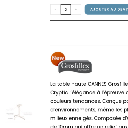
quantité
-
+
AJOUTER AU DEVI
de
Table
Table haute CANNES 
haute
Gris Cryptic
CANNES
Grosfillex
69x69cm
Havane
/
Gris
Cryptic
La table haute CANNES Grosfill
Cryptic l’élégance à l’épreuve 
couleurs tendances. Conçue po
d’environnements, même les plus
milieux enneigés. Composée d’u
de 10mm qui offre un relief aux