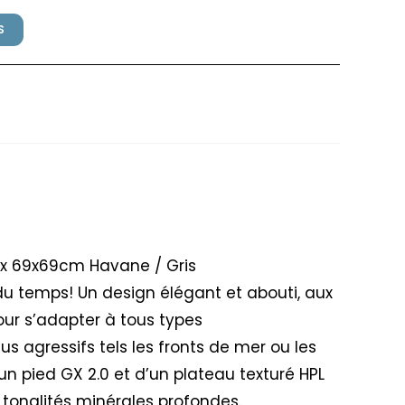
S
Grosfillex 69x69cm Havane /
ex 69x69cm Havane / Gris
du temps! Un design élégant et abouti, aux
ur s’adapter à tous types
 agressifs tels les fronts de mer ou les
n pied GX 2.0 et d’un plateau texturé HPL
 tonalités minérales profondes.