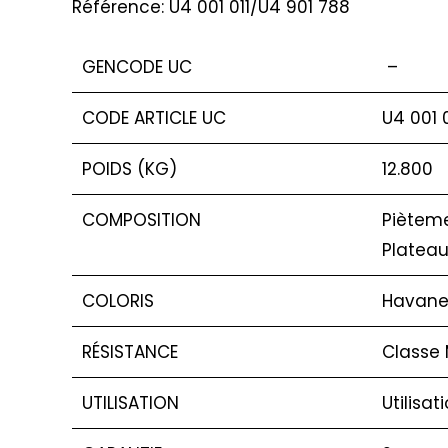
Référence: U4 001 011/U4 901 788
GENCODE UC
–
CODE ARTICLE UC
U4 001 
POIDS (KG)
12.800
COMPOSITION
Pièteme
Plateau
COLORIS
Havane 
RÉSISTANCE
Classe 
UTILISATION
Utilisat