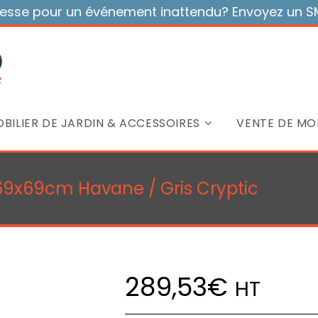
sse pour un événement inattendu? Envoyez un SMS
BILIER DE JARDIN & ACCESSOIRES
VENTE DE MOB
 69x69cm Havane / Gris Cryptic
289,53
€
HT