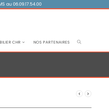
 au 06.09.17.54.00
ILIER CHR
NOS PARTENAIRES
Toggle
website
search