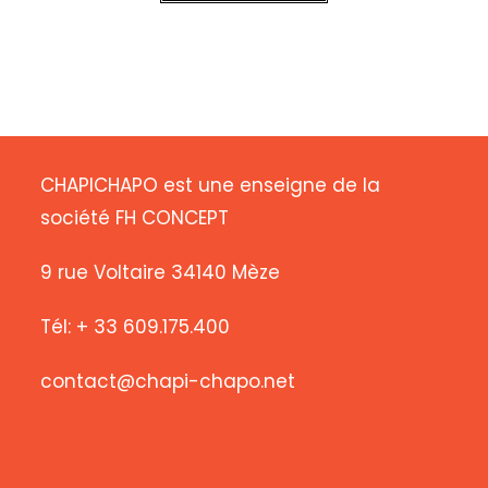
CHAPICHAPO est une enseigne de la
société FH CONCEPT
9 rue Voltaire 34140 Mèze
Tél: + 33 609.175.400
contact@chapi-chapo.net