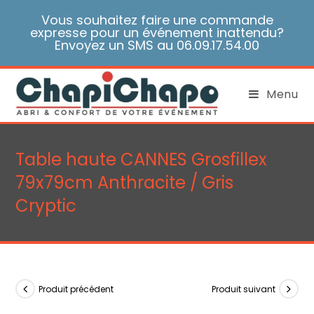
Skip
Vous souhaitez faire une commande
to
expresse pour un événement inattendu?
content
Envoyez un SMS au 06.09.17.54.00
Menu
Table haute CANNES Grosfillex
79x79cm Anthracite / Gris
Cryptic
Produit précédent
Produit suivant