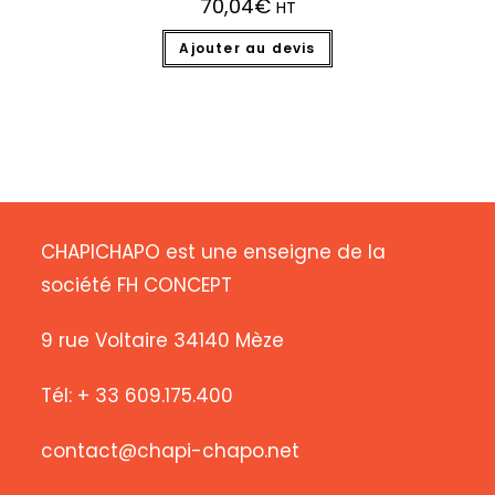
70,04
€
HT
Ajouter au devis
CHAPICHAPO est une enseigne de la
société FH CONCEPT
9 rue Voltaire 34140 Mèze
Tél: + 33 609.175.400
contact@chapi-chapo.net