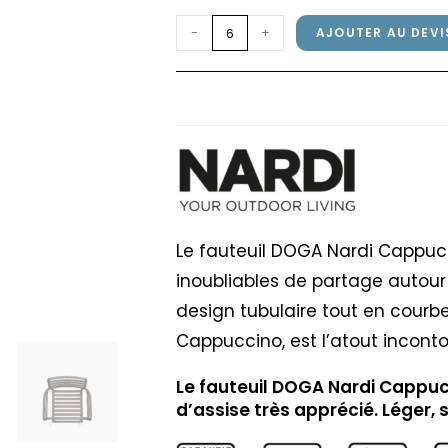
quantité
-
+
AJOUTER AU DEVI
de
Fauteuil
Fauteuil DOGA Nardi
DOGA
Nardi
Cappuccino
Le fauteuil DOGA Nardi Cappucc
inoubliables de partage autour
design tubulaire tout en courb
Cappuccino, est l’atout incont
Le fauteuil DOGA Nardi Cappuc
d’assise très apprécié. Léger, 