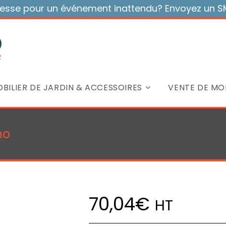
sse pour un événement inattendu? Envoyez un SMS
BILIER DE JARDIN & ACCESSOIRES
VENTE DE MOB
no
70,04
€
HT