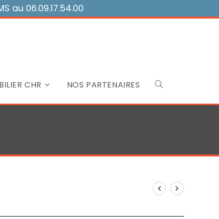
 au 06.09.17.54.00
ILIER CHR
NOS PARTENAIRES
Toggle
website
search