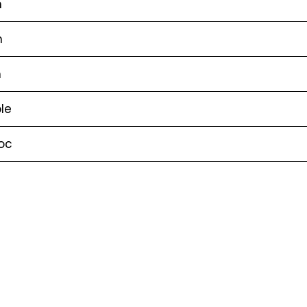
m
m
m
le
oc