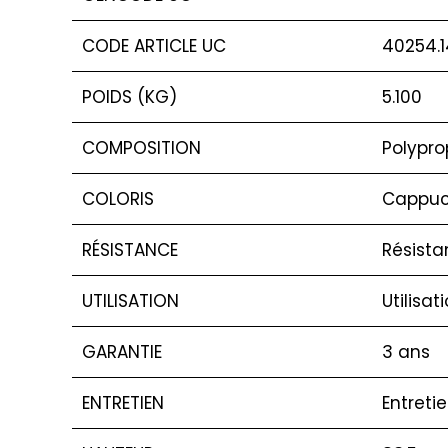
CODE ARTICLE UC
40254.1
POIDS (KG)
5.100
COMPOSITION
Polypro
COLORIS
Cappuc
RÉSISTANCE
Résista
UTILISATION
Utilisat
GARANTIE
3 ans
ENTRETIEN
Entreti