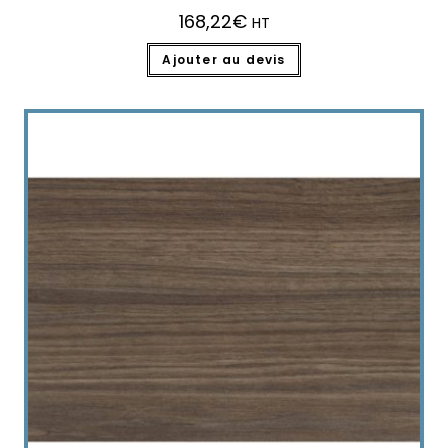
168,22
€
HT
Ajouter au devis