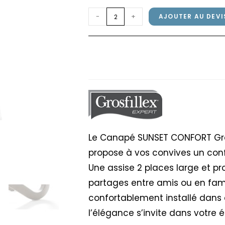
quantité
-
+
AJOUTER AU DEVI
de
Canapé
Canapé SUNSET CONFO
SUNSET
Chiné
CONFORT
Grosfillex
Blanc
/
Beige
Chiné
Le Canapé SUNSET CONFORT Grosf
propose à vos convives un con
Une assise 2 places large et 
partages entre amis ou en fami
confortablement installé dans
l’élégance s’invite dans votre