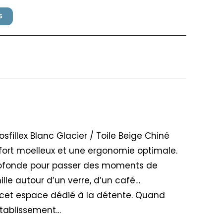
S
RT Grosfillex Blanc / Beige
illex Blanc Glacier / Toile Beige Chiné
fort moelleux et une ergonomie optimale.
profonde pour passer des moments de
lle autour d’un verre, d’un café…
 cet espace dédié à la détente. Quand
 établissement…