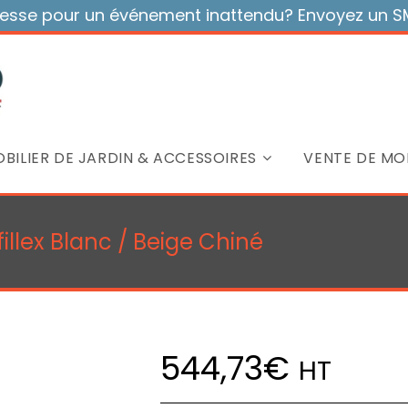
sse pour un événement inattendu? Envoyez un SMS
BILIER DE JARDIN & ACCESSOIRES
VENTE DE MOB
lex Blanc / Beige Chiné
544,73
€
HT