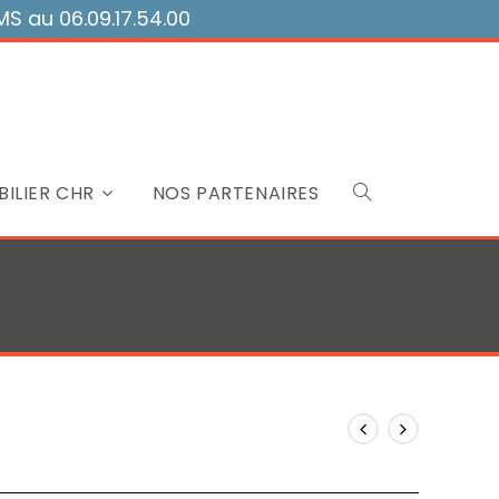
 au 06.09.17.54.00
ILIER CHR
NOS PARTENAIRES
Toggle
website
search