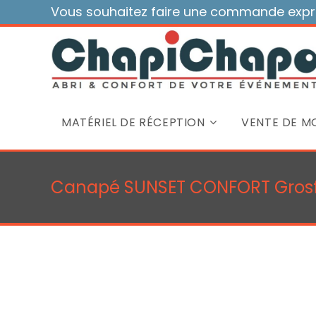
Skip
Vous souhaitez faire une commande expre
to
content
MATÉRIEL DE RÉCEPTION
VENTE DE MO
Canapé SUNSET CONFORT Grosfil