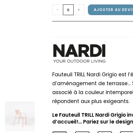
quantité
-
+
AJOUTER AU DEVI
de
Fauteuil
Fauteuil TRILL Nardi 
TRILL
Nardi
Grigio
Fauteuil TRILL Nardi Grigio est 
d’aménagement de terrasse… So
associé à la couleur intemporell
répondent aux plus exigeants.
Le Fauteuil TRILL Nardi Grigio in
d’accueil!… Pariez sur le desig