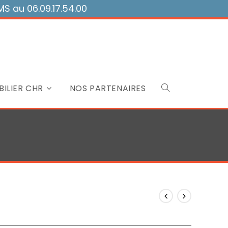
 au 06.09.17.54.00
ILIER CHR
NOS PARTENAIRES
Toggle
website
search