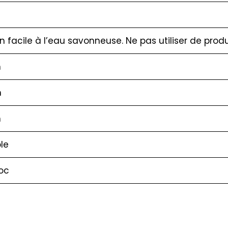
en facile à l’eau savonneuse. Ne pas utiliser de produ
m
m
m
le
oc