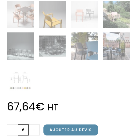
67,64
€
HT
quantité
-
+
AJOUTER AU DEVIS
de