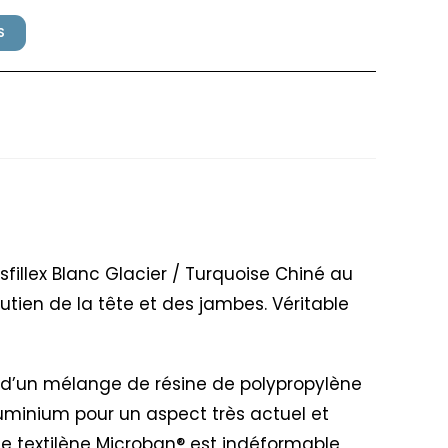
S
SET Grosfillex Blanc Glacier /
sfillex Blanc Glacier / Turquoise Chiné au
utien de la tête et des jambes. Véritable
ir d’un mélange de résine de polypropylène
luminium pour un aspect très actuel et
ile textilène Microban® est indéformable,