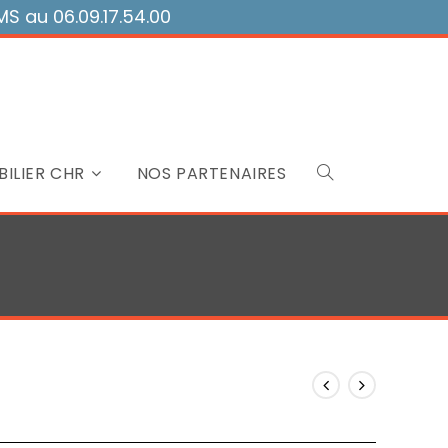
 au 06.09.17.54.00
ILIER CHR
NOS PARTENAIRES
Toggle
website
search