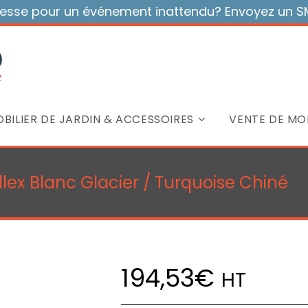
sse pour un événement inattendu? Envoyez un SMS
BILIER DE JARDIN & ACCESSOIRES
VENTE DE MOB
llex Blanc Glacier / Turquoise Chiné
194,53
€
HT