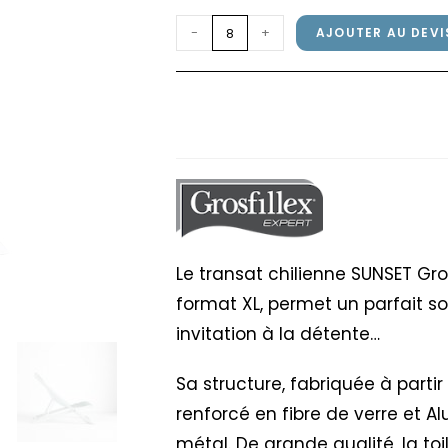
quantité
-
+
AJOUTER AU DEVI
de
Transat
Transat chilienne SUN
chilienne
Turquoise Chiné
SUNSET
Grosfillex
Blanc
Glacier
/
Turquoise
Le transat chilienne SUNSET Gro
Chiné
format XL, permet un parfait so
invitation à la détente…
Sa structure, fabriquée à part
renforcé en fibre de verre et A
métal. De grande qualité, la to