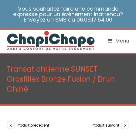
Skip
Vous souhaitez faire une commande
to
expresse pour un événement inattendu?
content
Envoyez un SMS au 06.09.17.54.00
Menu
Transat chilienne SUNSET
Grosfillex Bronze Fusion / Brun
Chiné
Produit précédent
Produit suivant