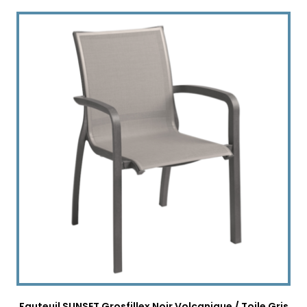
Fauteuil SUNSET Grosfillex Noir Volcanique / Toile Gris