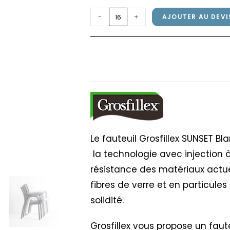
quantité
-
+
AJOUTER AU DEVI
de
Fauteuil
Fauteuil SUNSET Grosf
SUNSET
Blanc
Grosfillex
Blanc
Glacier
/
Toile
Blanc
Le fauteuil Grosfillex SUNSET B
la technologie avec injection à
résistance des matériaux actue
fibres de verre et en particules
solidité.
Grosfillex vous propose un faute