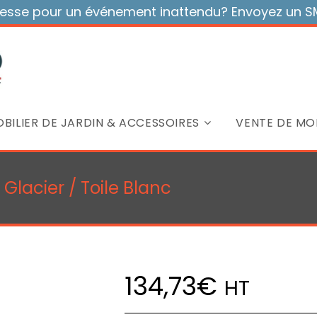
sse pour un événement inattendu? Envoyez un SMS
BILIER DE JARDIN & ACCESSOIRES
VENTE DE MOB
 Glacier / Toile Blanc
134,73
€
HT