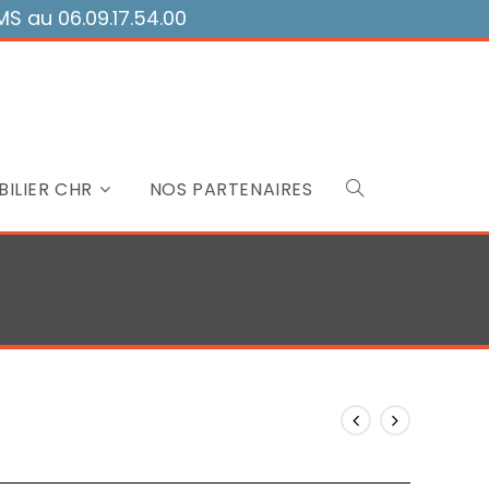
 au 06.09.17.54.00
ILIER CHR
NOS PARTENAIRES
Toggle
website
search