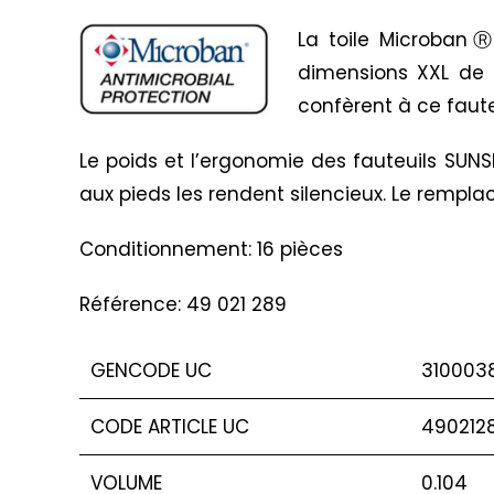
La toile MicrobanⓇ 
dimensions XXL de c
confèrent à ce faute
Le poids et l’ergonomie des fauteuils SUN
aux pieds les rendent silencieux. Le remplac
Conditionnement: 16 pièces
Référence: 49 021 289
GENCODE UC
310003
CODE ARTICLE UC
490212
VOLUME
0.104