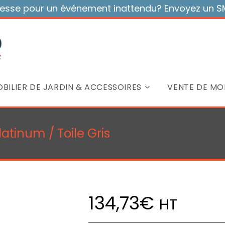
sse pour un événement inattendu? Envoyez un SMS
BILIER DE JARDIN & ACCESSOIRES
VENTE DE MOB
latinum / Toile Gris
134,73
€
HT