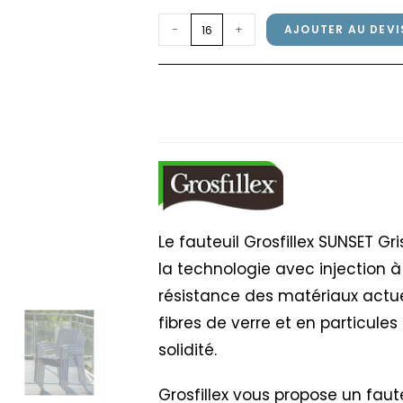
quantité
-
+
AJOUTER AU DEVI
de
Fauteuil
Fauteuil SUNSET Grosf
SUNSET
Gris
Grosfillex
Gris
Platinum
/
Toile
Gris
Le fauteuil Grosfillex SUNSET Gr
la technologie avec injection à
résistance des matériaux actue
fibres de verre et en particules
solidité.
Grosfillex vous propose un faute