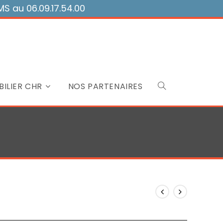
 au 06.09.17.54.00
ILIER CHR
NOS PARTENAIRES
Toggle
website
search