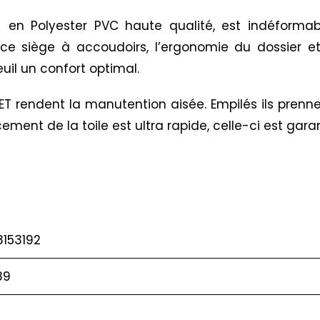
en Polyester PVC haute qualité, est indéformable
e siège à accoudoirs, l’ergonomie du dossier et d
uil un confort optimal.
SET rendent la manutention aisée. Empilés ils prenn
ement de la toile est ultra rapide, celle-ci est garan
8153192
89