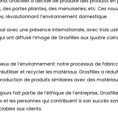
ond Grosfillex a décidé de produire des produits en 
, des portes pliantes, des menuiseries, etc. Ces nou
tes, révolutionnant l’environnement domestique.
al avec une présence internationale, avec trois usi
es qui ont diffusé l’image de Grosfillex aux quatre co
ctueux de l’environnement: notre processus de fabric
réutiliser et recycler les matériaux. Grosfillex a réd
oduction de produits similaires avec des matériaux
urs fait partie de l’éthique de l’entreprise,
Grosfil
lex et les personnes qui contribuent à son succès so
clables aux clients.