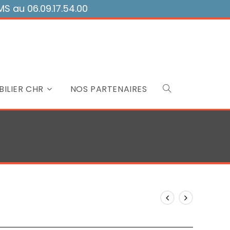
 au 06.09.17.54.00
ILIER CHR
NOS PARTENAIRES
Toggle
website
search