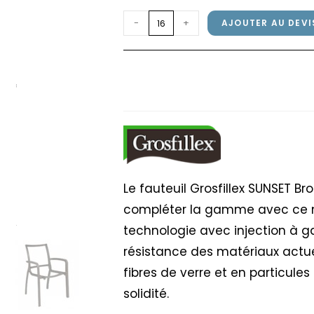
quantité
-
+
AJOUTER AU DEVI
de
Fauteuil
Fauteuil SUNSET Grosf
SUNSET
chiné
Grosfillex
Bronze
fusion
/
Brun
chiné
Le fauteuil Grosfillex SUNSET Br
compléter la gamme avec ce nouv
technologie avec injection à ga
résistance des matériaux actue
fibres de verre et en particules
solidité.