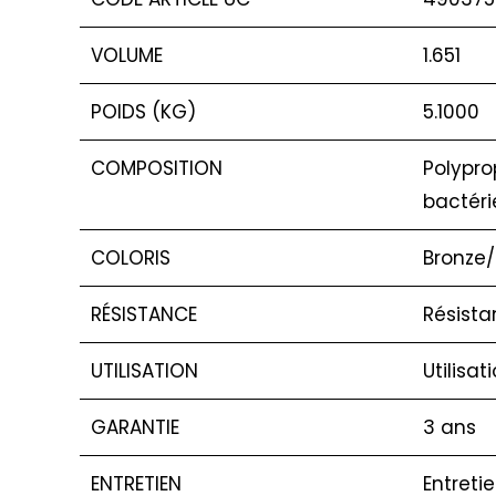
VOLUME
1.651
POIDS (KG)
5.1000
COMPOSITION
Polypro
bactéri
COLORIS
Bronze/
RÉSISTANCE
Résista
UTILISATION
Utilisat
GARANTIE
3 ans
ENTRETIEN
Entreti