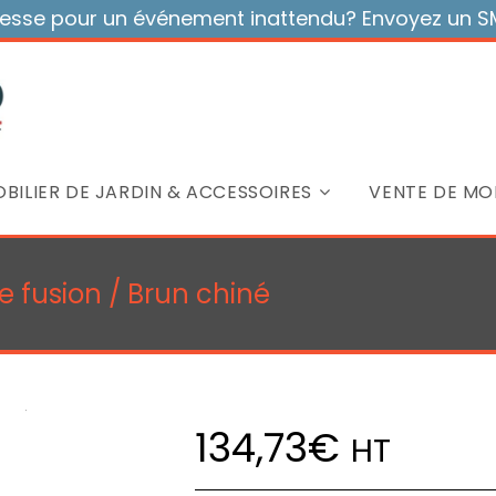
sse pour un événement inattendu? Envoyez un SMS
BILIER DE JARDIN & ACCESSOIRES
VENTE DE MOB
e fusion / Brun chiné
134,73
€
HT