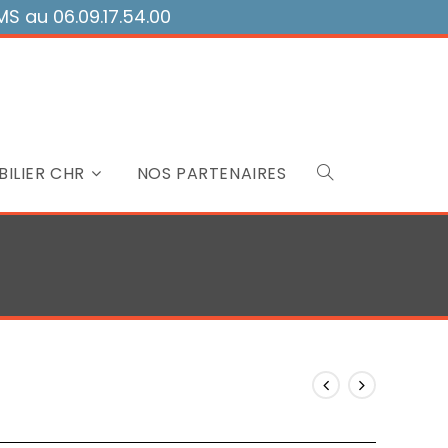
 au 06.09.17.54.00
ILIER CHR
NOS PARTENAIRES
Toggle
website
search