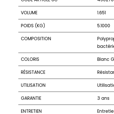
VOLUME
1.651
POIDS (KG)
5.1000
COMPOSITION
Polypro
bactéri
COLORIS
Blanc G
RÉSISTANCE
Résista
UTILISATION
Utilisat
GARANTIE
3 ans
ENTRETIEN
Entreti