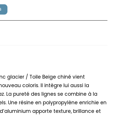
S
illex Blanc / Toile Beige
anc glacier / Toile Beige chiné vient
eau coloris. Il intègre lui aussi la
z. La pureté des lignes se combine à la
ls. Une résine en polypropylène enrichie en
 d’aluminium apporte texture, brillance et