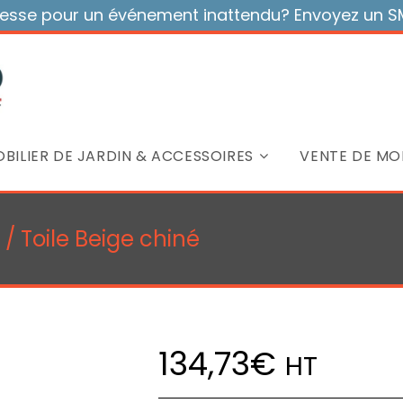
sse pour un événement inattendu? Envoyez un SMS
BILIER DE JARDIN & ACCESSOIRES
VENTE DE MOB
 / Toile Beige chiné
134,73
€
HT