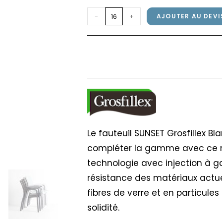
quantité
-
+
AJOUTER AU DEVI
de
Fauteuil
Fauteuil SUNSET Grosf
SUNSET
chiné
Grosfillex
Blanc
/
Toile
Beige
chiné
Le fauteuil SUNSET Grosfillex Bl
compléter la gamme avec ce nouv
technologie avec injection à ga
résistance des matériaux actue
fibres de verre et en particules
solidité.