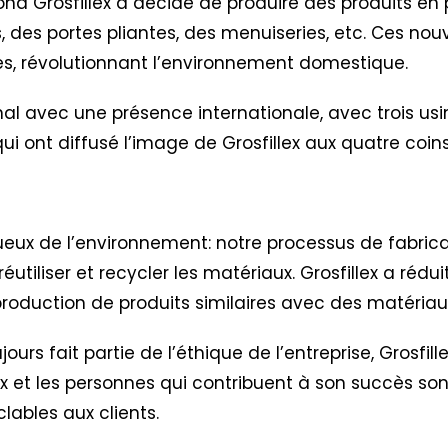
ond Grosfillex a décidé de produire des produits en 
, des portes pliantes, des menuiseries, etc. Ces nou
tes, révolutionnant l’environnement domestique.
al avec une présence internationale, avec trois usi
es qui ont diffusé l’image de Grosfillex aux quatre co
ctueux de l’environnement: notre processus de fabric
réutiliser et recycler les matériaux. Grosfillex a réd
oduction de produits similaires avec des matériaux
urs fait partie de l’éthique de l’entreprise,
Grosfil
lex et les personnes qui contribuent à son succès so
clables aux clients.