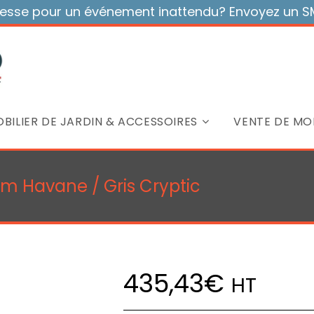
sse pour un événement inattendu? Envoyez un SMS
BILIER DE JARDIN & ACCESSOIRES
VENTE DE MOB
cm Havane / Gris Cryptic
435,43
€
HT