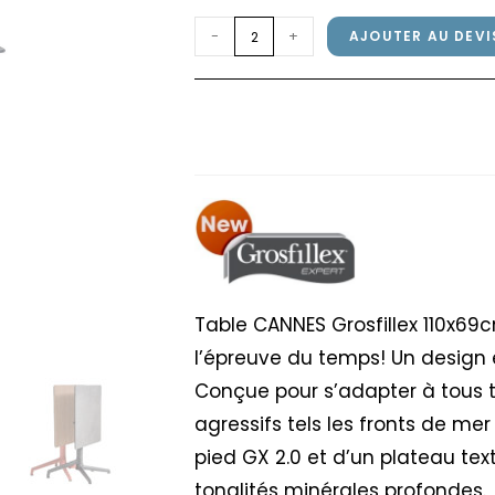
quantité
-
+
AJOUTER AU DEVI
de
Table
Table CANNES Grosfil
CANNES
Cryptic
Grosfillex
110x69cm
Havane
/
Gris
Cryptic
Table CANNES Grosfillex 110x69
l’épreuve du temps! Un design 
Conçue pour s’adapter à tous 
agressifs tels les fronts de me
pied GX 2.0 et d’un plateau tex
tonalités minérales profondes.