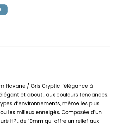
S
lex 110x69cm Havane / Gris
cm Havane / Gris Cryptic l’élégance à
élégant et abouti, aux couleurs tendances.
types d’environnements, même les plus
r ou les milieux enneigés. Composée d’un
turé HPL de 10mm qui offre un relief aux