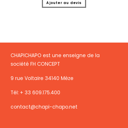
Ajouter au devis
CHAPICHAPO est une enseigne de la
société FH CONCEPT
9 rue Voltaire 34140 Mèze
Tél: + 33 609.175.400
contact@chapi-chapo.net