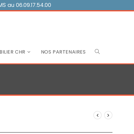
 au 06.09.17.54.00
ILIER CHR
NOS PARTENAIRES
Toggle
website
search