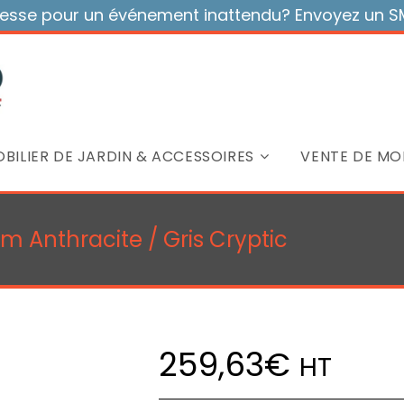
sse pour un événement inattendu? Envoyez un SMS
BILIER DE JARDIN & ACCESSOIRES
VENTE DE MOB
m Anthracite / Gris Cryptic
259,63
€
HT