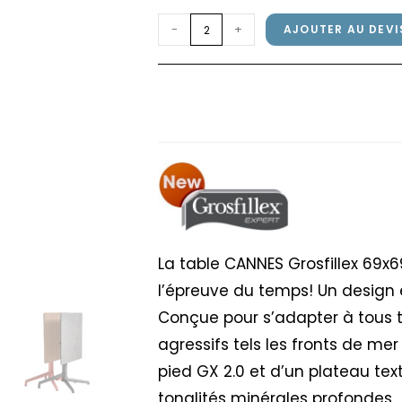
quantité
-
+
AJOUTER AU DEVI
de
Table
Table CANNES Grosfil
CANNES
Gris Cryptic
Grosfillex
69x69cm
Anthracite
/
Gris
Cryptic
La table CANNES Grosfillex 69x6
l’épreuve du temps! Un design 
Conçue pour s’adapter à tous 
agressifs tels les fronts de me
pied GX 2.0 et d’un plateau tex
tonalités minérales profondes.