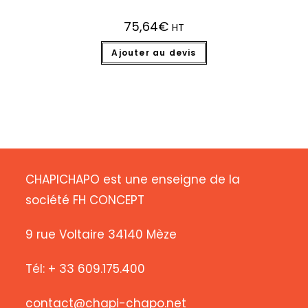
75,64
€
HT
Ajouter au devis
CHAPICHAPO est une enseigne de la
société FH CONCEPT
9 rue Voltaire 34140 Mèze
Tél: + 33 609.175.400
contact@chapi-chapo.net