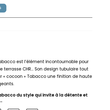
S
Nardi Tabacco
bacco est l’élément incontournable pour
 terrasse CHR… Son design tubulaire tout
ur « cocoon » Tabacco une finition de haute
geants.
acco du style qui invite à la détente et
!…