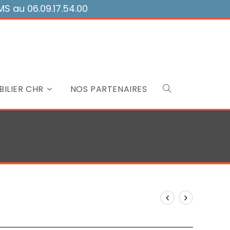
 au 06.09.17.54.00
ILIER CHR
NOS PARTENAIRES
Toggle
website
search