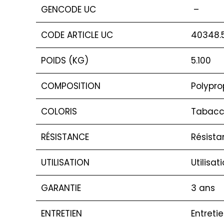
GENCODE UC
–
CODE ARTICLE UC
40348.
POIDS (KG)
5.100
COMPOSITION
Polypro
COLORIS
Tabac
RÉSISTANCE
Résista
UTILISATION
Utilisat
GARANTIE
3 ans
ENTRETIEN
Entreti