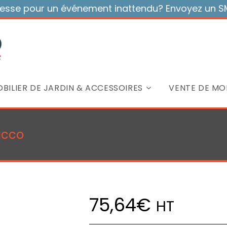
sse pour un événement inattendu? Envoyez un SMS
BILIER DE JARDIN & ACCESSOIRES
VENTE DE MOB
acco
75,64
€
HT