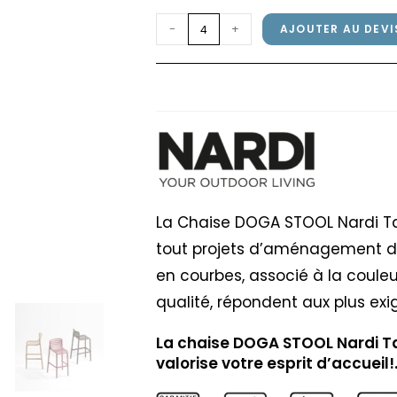
quantité
-
+
AJOUTER AU DEVI
de
Chaise
Chaise DOGA STOOL 
DOGA
STOOL
Nardi
Tabacco
La Chaise DOGA STOOL Nardi Ta
tout projets d’aménagement de
en courbes, associé à la coule
qualité, répondent aux plus exi
La chaise DOGA STOOL Nardi Tab
valorise votre esprit d’accueil