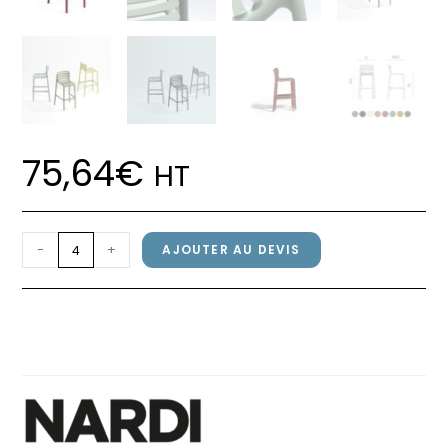
75,64
€
HT
quantité
-
+
AJOUTER AU DEVIS
de
Chaise
Chaise DOGA STOOL Nardi
DOGA
Marsala
STOOL
Nardi
Marsala