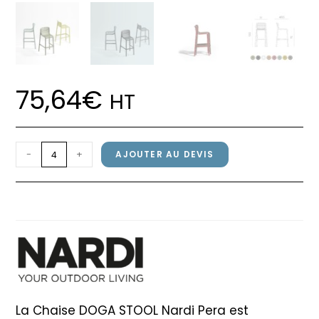
75,64
€
HT
quantité
-
+
AJOUTER AU DEVIS
de
Chaise
Chaise DOGA STOOL Nardi Pera
DOGA
STOOL
Nardi
Pera
La Chaise DOGA STOOL Nardi Pera est