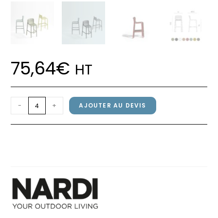
75,64
€
HT
quantité
-
+
AJOUTER AU DEVIS
de
Chaise
Chaise DOGA STOOL Nardi
DOGA
Agave
STOOL
Nardi
Agave