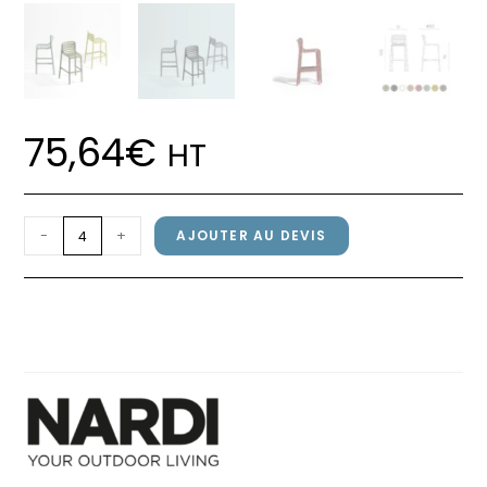
75,64
€
HT
quantité
-
+
AJOUTER AU DEVIS
de
Chaise
Chaise DOGA STOOL Nardi
DOGA
Bianco
STOOL
Nardi
Bianco